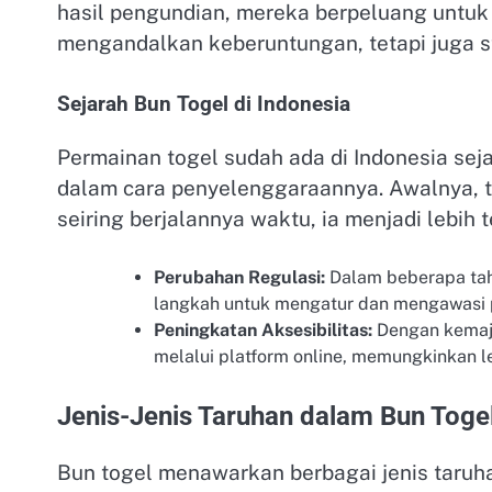
hasil pengundian, mereka berpeluang untuk
mengandalkan keberuntungan, tetapi juga st
Sejarah Bun Togel di Indonesia
Permainan togel sudah ada di Indonesia se
dalam cara penyelenggaraannya. Awalnya, to
seiring berjalannya waktu, ia menjadi lebih t
Perubahan Regulasi:
Dalam beberapa tahu
langkah untuk mengatur dan mengawasi p
Peningkatan Aksesibilitas:
Dengan kemaju
melalui platform online, memungkinkan le
Jenis-Jenis Taruhan dalam Bun Toge
Bun togel menawarkan berbagai jenis taruha