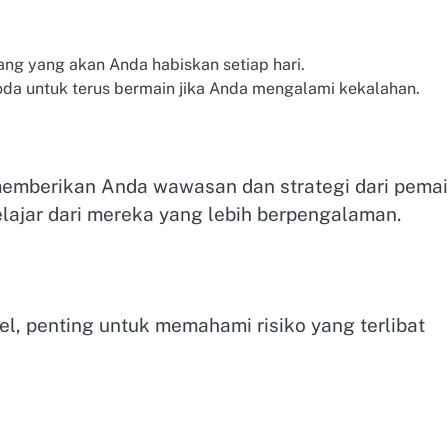
ng yang akan Anda habiskan setiap hari.
da untuk terus bermain jika Anda mengalami kekalahan.
emberikan Anda wawasan dan strategi dari pema
lajar dari mereka yang lebih berpengalaman.
l, penting untuk memahami risiko yang terlibat