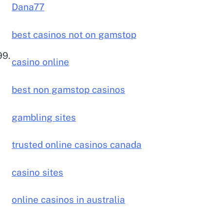
Dana77
best casinos not on gamstop
99.
casino online
best non gamstop casinos
gambling sites
trusted online casinos canada
casino sites
online casinos in australia