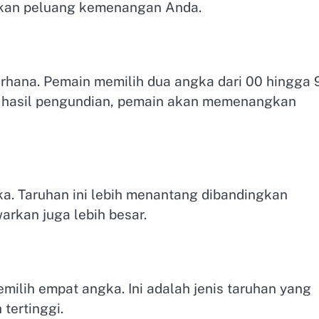
atkan peluang kemenangan Anda.
erhana. Pemain memilih dua angka dari 00 hingga 
an hasil pengundian, pemain akan memenangkan
a. Taruhan ini lebih menantang dibandingkan
arkan juga lebih besar.
lih empat angka. Ini adalah jenis taruhan yang
tertinggi.