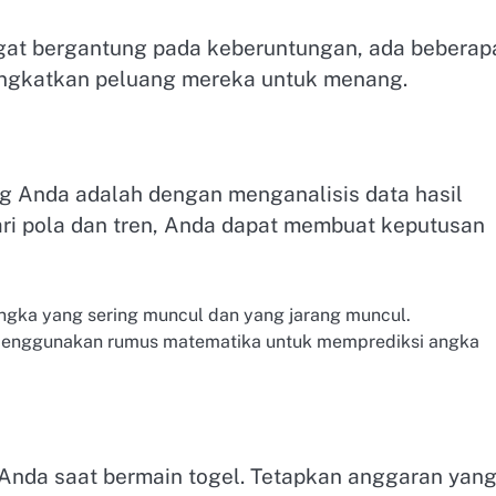
gat bergantung pada keberuntungan, ada beberap
ingkatkan peluang mereka untuk menang.
g Anda adalah dengan menganalisis data hasil
i pola dan tren, Anda dapat membuat keputusan
gka yang sering muncul dan yang jarang muncul.
enggunakan rumus matematika untuk memprediksi angka
Anda saat bermain togel. Tetapkan anggaran yan