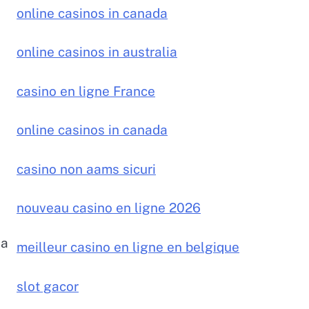
online casinos in canada
online casinos in australia
casino en ligne France
online casinos in canada
casino non aams sicuri
nouveau casino en ligne 2026
ka
meilleur casino en ligne en belgique
slot gacor