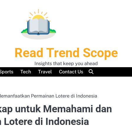
Read Trend Scope
Insights that keep you ahead
Sports
Tech
Travel
Contact Us
manfaatkan Permainan Lotere di Indonesia
gkap untuk Memahami dan
Lotere di Indonesia