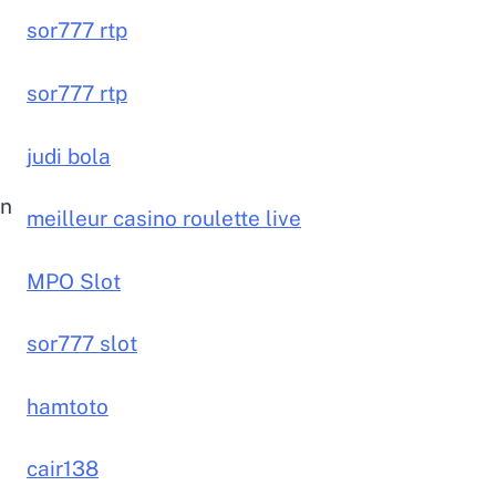
sor777 rtp
sor777 rtp
judi bola
in
meilleur casino roulette live
MPO Slot
sor777 slot
hamtoto
cair138