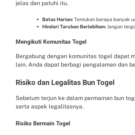
jelas dan patuhi itu.
Batas Harian:
Tentukan berapa banyak ua
Hindari Taruhan Berlebihan:
Jangan tergo
Mengikuti Komunitas Togel
Bergabung dengan komunitas togel dapat m
lain. Anda dapat berbagi pengalaman dan be
Risiko dan Legalitas Bun Togel
Sebelum terjun ke dalam permainan bun toge
serta aspek legalitasnya.
Risiko Bermain Togel