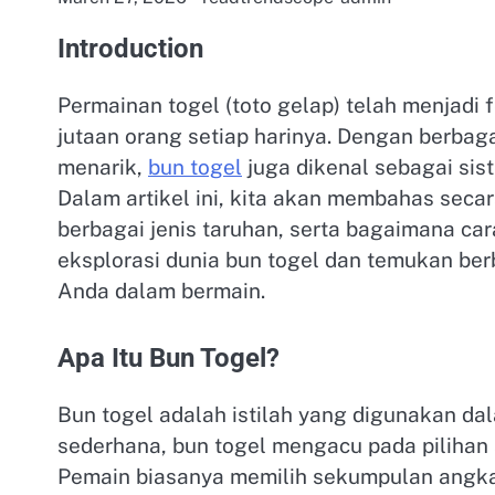
Introduction
Permainan togel (toto gelap) telah menjadi
jutaan orang setiap harinya. Dengan berba
menarik,
bun togel
juga dikenal sebagai sis
Dalam artikel ini, kita akan membahas seca
berbagai jenis taruhan, serta bagaimana ca
eksplorasi dunia bun togel dan temukan be
Anda dalam bermain.
Apa Itu Bun Togel?
Bun togel adalah istilah yang digunakan da
sederhana, bun togel mengacu pada pilihan
Pemain biasanya memilih sekumpulan angka,