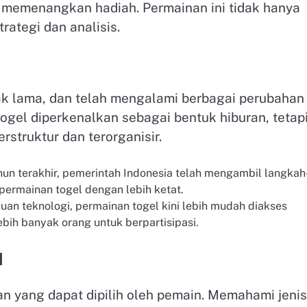
 memenangkan hadiah. Permainan ini tidak hanya
rategi dan analisis.
jak lama, dan telah mengalami berbagai perubahan
gel diperkenalkan sebagai bentuk hiburan, tetap
erstruktur dan terorganisir.
n terakhir, pemerintah Indonesia telah mengambil langkah
ermainan togel dengan lebih ketat.
an teknologi, permainan togel kini lebih mudah diakses
bih banyak orang untuk berpartisipasi.
l
n yang dapat dipilih oleh pemain. Memahami jenis