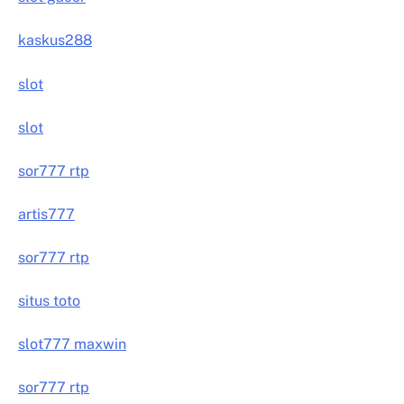
kaskus288
slot
slot
sor777 rtp
artis777
sor777 rtp
situs toto
slot777 maxwin
sor777 rtp