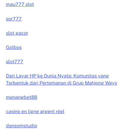
mau777 slot
sor777
slot gacor
Golbos
slot777
Dari Layar HP ke Dunia Nyata: Komunitas yang
Terbentuk dari Pertemanan di Grup Mahjong Ways
menangbet88
casino en ligne argent réel
dansomstudio