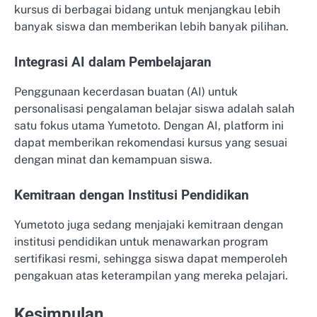
kursus di berbagai bidang untuk menjangkau lebih
banyak siswa dan memberikan lebih banyak pilihan.
Integrasi AI dalam Pembelajaran
Penggunaan kecerdasan buatan (AI) untuk
personalisasi pengalaman belajar siswa adalah salah
satu fokus utama Yumetoto. Dengan AI, platform ini
dapat memberikan rekomendasi kursus yang sesuai
dengan minat dan kemampuan siswa.
Kemitraan dengan Institusi Pendidikan
Yumetoto juga sedang menjajaki kemitraan dengan
institusi pendidikan untuk menawarkan program
sertifikasi resmi, sehingga siswa dapat memperoleh
pengakuan atas keterampilan yang mereka pelajari.
Kesimpulan