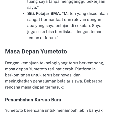
luang saya tanpa mengganggu pekerjaan
saya."
Siti, Pelajar SMA
: "Materi yang disediakan
sangat bermanfaat dan relevan dengan
apa yang saya pelajari di sekolah. Saya
juga suka bisa berdiskusi dengan teman-
teman di forum."
Masa Depan Yumetoto
Dengan kemajuan teknologi yang terus berkembang,
masa depan Yumetoto terlihat cerah. Platform ini
berkomitmen untuk terus berinovasi dan
meningkatkan pengalaman belajar siswa. Beberapa
rencana masa depan termasuk:
Penambahan Kursus Baru
Yumetoto berencana untuk menambah lebih banyak