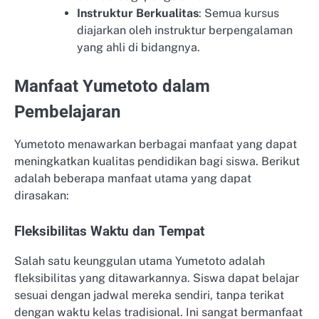
Instruktur Berkualitas
: Semua kursus
diajarkan oleh instruktur berpengalaman
yang ahli di bidangnya.
Manfaat Yumetoto dalam
Pembelajaran
Yumetoto menawarkan berbagai manfaat yang dapat
meningkatkan kualitas pendidikan bagi siswa. Berikut
adalah beberapa manfaat utama yang dapat
dirasakan:
Fleksibilitas Waktu dan Tempat
Salah satu keunggulan utama Yumetoto adalah
fleksibilitas yang ditawarkannya. Siswa dapat belajar
sesuai dengan jadwal mereka sendiri, tanpa terikat
dengan waktu kelas tradisional. Ini sangat bermanfaat