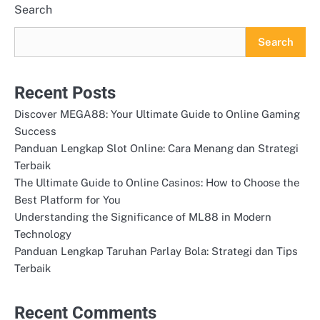
Search
Search
Recent Posts
Discover MEGA88: Your Ultimate Guide to Online Gaming
Success
Panduan Lengkap Slot Online: Cara Menang dan Strategi
Terbaik
The Ultimate Guide to Online Casinos: How to Choose the
Best Platform for You
Understanding the Significance of ML88 in Modern
Technology
Panduan Lengkap Taruhan Parlay Bola: Strategi dan Tips
Terbaik
Recent Comments