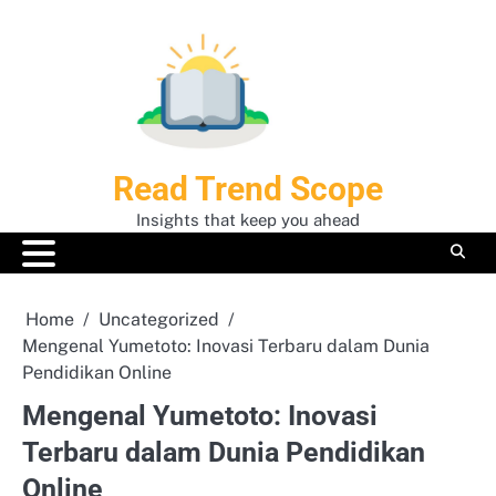
Skip
to
content
Read Trend Scope
Insights that keep you ahead
Home
Uncategorized
Mengenal Yumetoto: Inovasi Terbaru dalam Dunia
Pendidikan Online
Mengenal Yumetoto: Inovasi
Terbaru dalam Dunia Pendidikan
Online