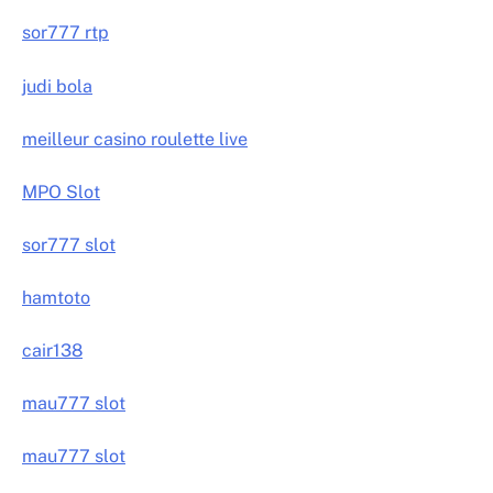
sor777 rtp
judi bola
meilleur casino roulette live
MPO Slot
sor777 slot
hamtoto
cair138
mau777 slot
mau777 slot