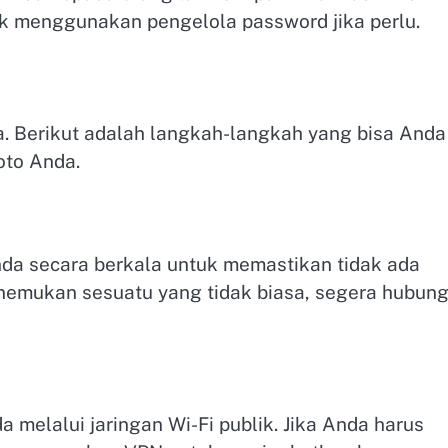
k menggunakan pengelola password jika perlu.
. Berikut adalah langkah-langkah yang bisa Anda
oto Anda.
nda secara berkala untuk memastikan tidak ada
nemukan sesuatu yang tidak biasa, segera hubung
 melalui jaringan Wi-Fi publik. Jika Anda harus