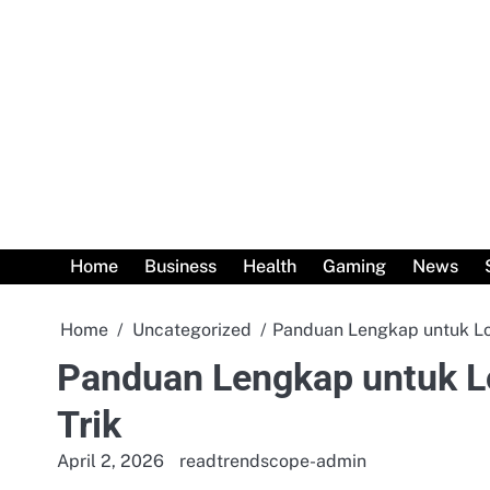
Skip
to
content
Home
Business
Health
Gaming
News
Home
Uncategorized
Panduan Lengkap untuk Log
Panduan Lengkap untuk Lo
Trik
April 2, 2026
readtrendscope-admin