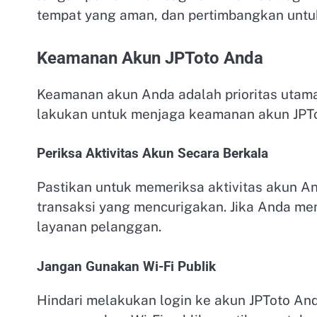
tempat yang aman, dan pertimbangkan untu
Keamanan Akun JPToto Anda
Keamanan akun Anda adalah prioritas utama
lakukan untuk menjaga keamanan akun JPT
Periksa Aktivitas Akun Secara Berkala
Pastikan untuk memeriksa aktivitas akun A
transaksi yang mencurigakan. Jika Anda me
layanan pelanggan.
Jangan Gunakan Wi-Fi Publik
Hindari melakukan login ke akun JPToto Anda