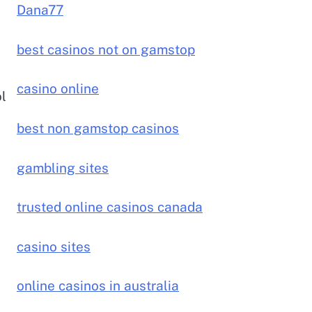
Dana77
best casinos not on gamstop
casino online
ol
best non gamstop casinos
gambling sites
trusted online casinos canada
casino sites
online casinos in australia