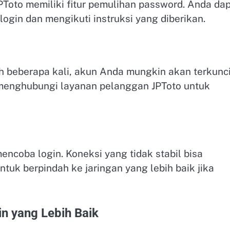
PToto memiliki fitur pemulihan password. Anda da
ogin dan mengikuti instruksi yang diberikan.
 beberapa kali, akun Anda mungkin akan terkunc
 menghubungi layanan pelanggan JPToto untuk
encoba login. Koneksi yang tidak stabil bisa
tuk berpindah ke jaringan yang lebih baik jika
n yang Lebih Baik