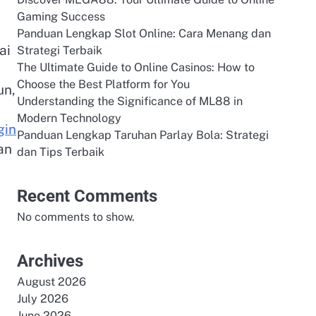
Gaming Success
Panduan Lengkap Slot Online: Cara Menang dan
ai
Strategi Terbaik
The Ultimate Guide to Online Casinos: How to
Choose the Best Platform for You
un,
Understanding the Significance of ML88 in
Modern Technology
gin
Panduan Lengkap Taruhan Parlay Bola: Strategi
an
dan Tips Terbaik
Recent Comments
No comments to show.
Archives
August 2026
July 2026
June 2026